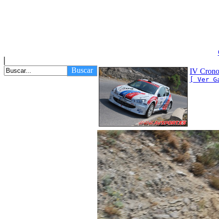
Buscar
IV Crono
[ Ver G