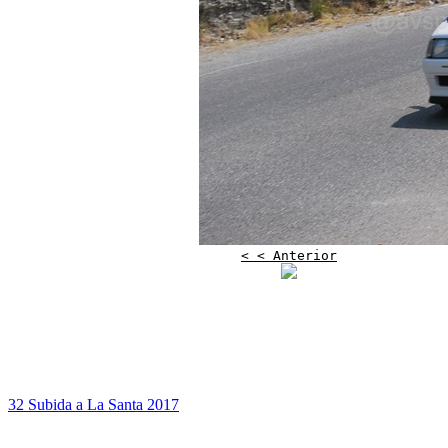
< < Anterior
32 Subida a La Santa 2017