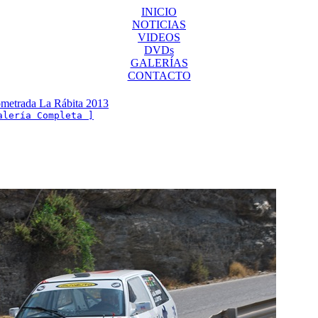
INICIO
NOTICIAS
VIDEOS
DVDs
GALERÍAS
CONTACTO
metrada La Rábita 2013
alería Completa ]