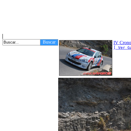
Buscar
IV Crono
[ Ver G