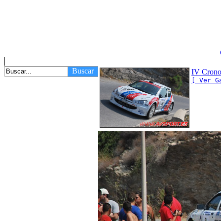
Buscar
IV Crono
[ Ver G