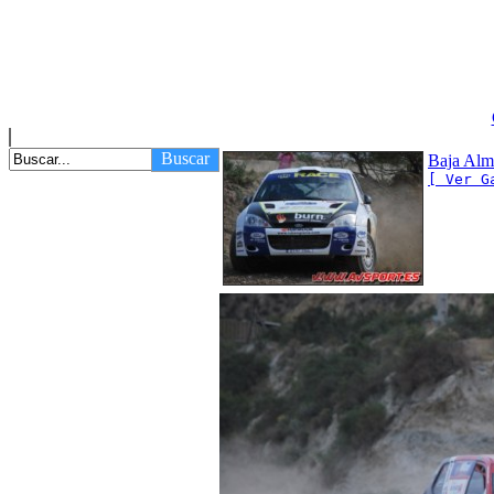
Buscar
Baja Alm
[ Ver G