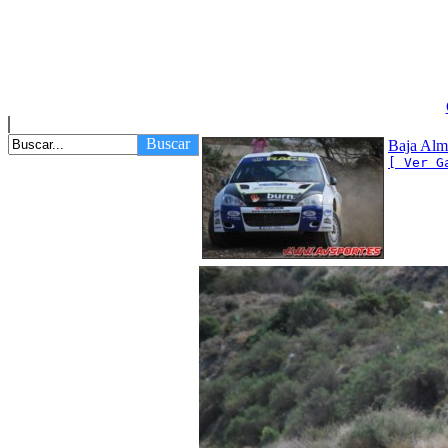
Buscar
Baja Alm
[ Ver G