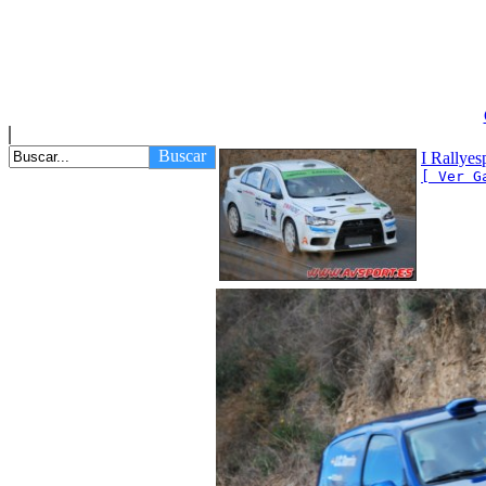
Buscar
I Rallyes
[ Ver G