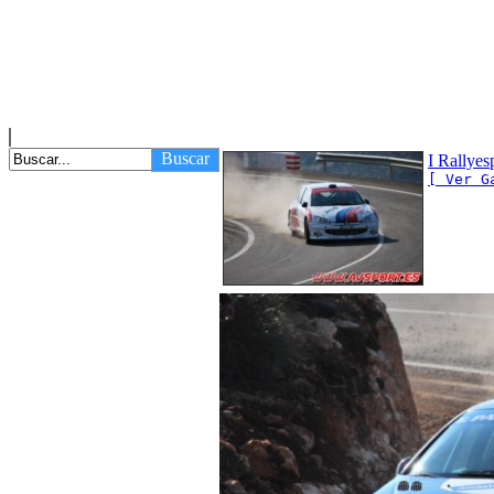
Buscar
I Rallyes
[ Ver G