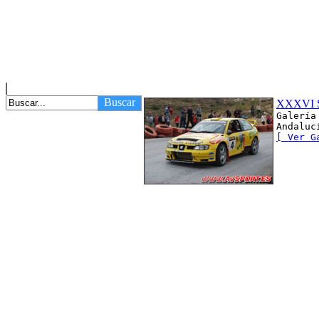
Buscar
XXXVI S
Galería
Andaluc
[ Ver G