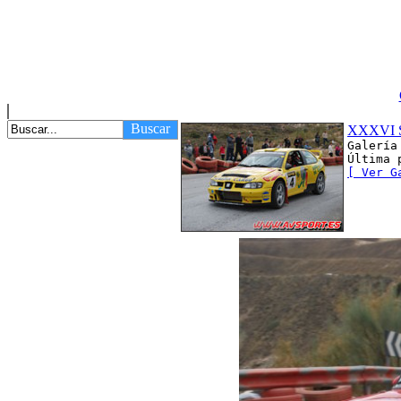
Buscar
XXXVI S
Galería
Última 
[ Ver G