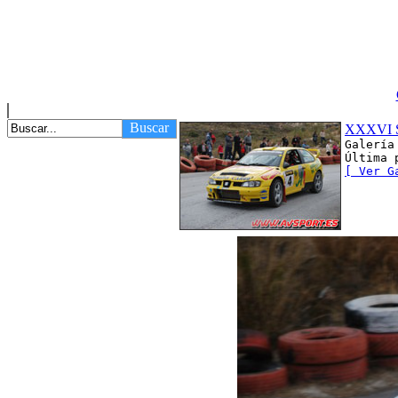
Buscar
XXXVI S
Galería
Última 
[ Ver G