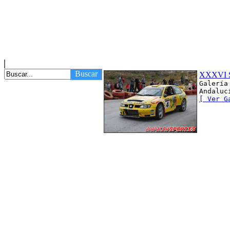
Buscar
XXXVI S
Galería
Andaluc
[ Ver G