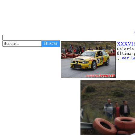
Buscar
XXXVI S
Galería
Última 
[ Ver G