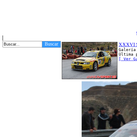
Buscar
XXXVI S
Galería
Última 
[ Ver G