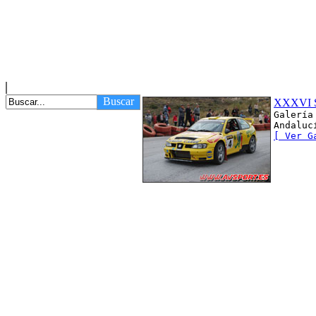
Buscar
XXXVI S
Galería
Andaluc
[ Ver G