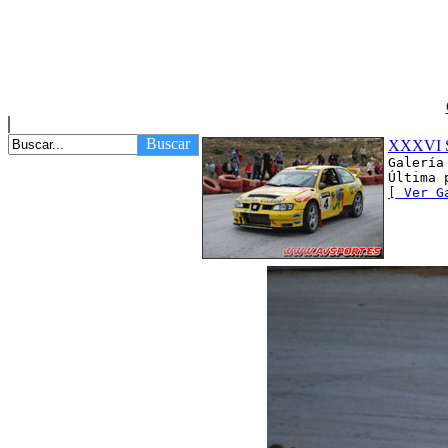
Buscar
XXXVI S
Galería
Última 
[ Ver G