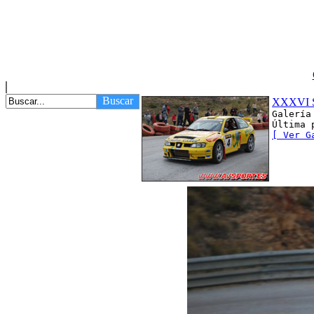
Buscar
XXXVI S
Galería
Última 
[ Ver G