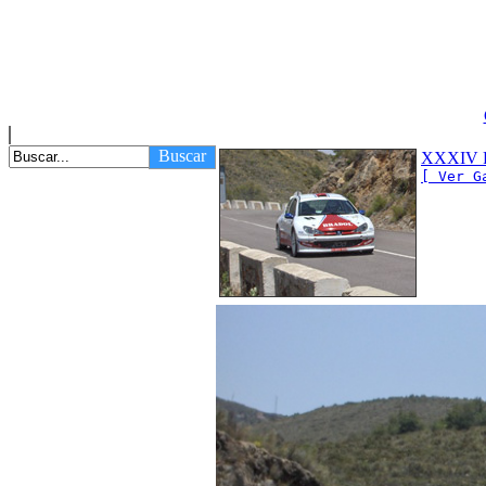
Buscar
XXXIV Ra
[ Ver G